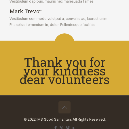
Vestibulum dapibus, mauris nec malesuada fames
Mark Trevor
Vestibulum commodo volutpat a, convallis ac, laoreet enim.
Phasellus fermentum in, dolor. Pellentesque facilisis
Thank you for
your kindness
dear volunteers
© 2022 IMS Good Samaritan. All Rights Reserved.