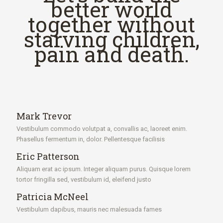
better world
together without
starving children,
pain and death.
Mark Trevor
Vestibulum commodo volutpat a, convallis ac, laoreet enim.
Phasellus fermentum in, dolor. Pellentesque facilisis
Eric Patterson
Aliquam erat ac ipsum. Integer aliquam purus. Quisque lorem
tortor fringilla sed, vestibulum id, eleifend justo
Patricia McNeel
Vestibulum dapibus, mauris nec malesuada fames