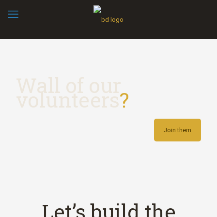
Wall of our
volunteers
?
Join them
Let’s build the